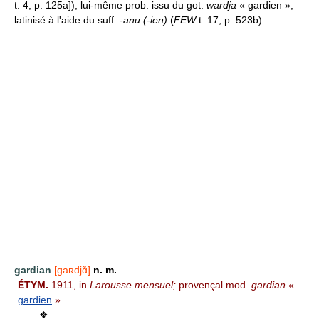
t. 4, p. 125a]), lui-même prob. issu du got.
wardja
« gardien »,
latinisé à l'aide du suff.
-anu (-ien)
(
FEW
t. 17, p. 523b).
gardian
[gaʀdjɑ̃]
n. m.
ÉTYM.
1911, in
Larousse mensuel;
provençal mod.
gardian
«
gardien
».
❖