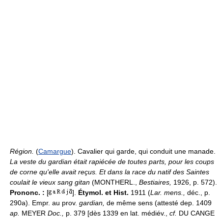
Région.
(
Camargue
). Cavalier qui garde, qui conduit une manade.
La veste du gardian était rapiécée de toutes parts, pour les coups
de corne qu'elle avait reçus. Et dans la race du natif des Saintes
coulait le vieux sang gitan
(MONTHERL.,
Bestiaires,
1926, p. 572).
Prononc. :
[
].
Étymol. et Hist.
1911 (
Lar. mens.,
déc., p.
290a). Empr. au prov.
gardian,
de même sens (attesté dep. 1409
ap.
MEYER
Doc.,
p. 379 [dès 1339 en lat. médiév.,
cf.
DU CANGE