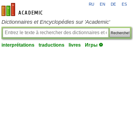
RU
EN
DE
ES
fr-academic.com
Dictionnaires et Encyclopédies sur 'Academic'
Recherche!
interprétations
traductions
livres
Игры ⚽