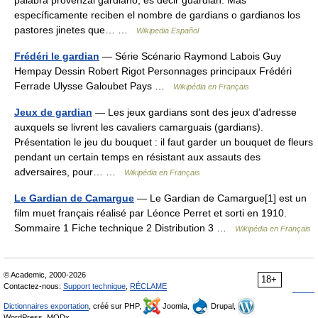
palabra provenzal gardiano, es decir guardián. Más
específicamente reciben el nombre de gardians o gardianos los
pastores jinetes que… …
Wikipedia Español
Frédéri le gardian
— Série Scénario Raymond Labois Guy
Hempay Dessin Robert Rigot Personnages principaux Frédéri
Ferrade Ulysse Galoubet Pays …
Wikipédia en Français
Jeux de gardian
— Les jeux gardians sont des jeux d’adresse
auxquels se livrent les cavaliers camarguais (gardians).
Présentation le jeu du bouquet : il faut garder un bouquet de fleurs
pendant un certain temps en résistant aux assauts des
adversaires, pour… …
Wikipédia en Français
Le Gardian de Camargue
— Le Gardian de Camargue[1] est un
film muet français réalisé par Léonce Perret et sorti en 1910.
Sommaire 1 Fiche technique 2 Distribution 3 …
Wikipédia en Français
© Academic, 2000-2026
18+
Contactez-nous:
Support technique
,
RÉCLAME
Dictionnaires exportation
, créé sur PHP,
Joomla,
Drupal,
WordPress, MODx.