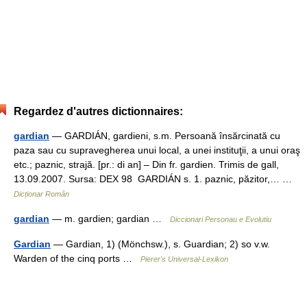
Regardez d'autres dictionnaires:
gardian
— GARDIÁN, gardieni, s.m. Persoană însărcinată cu
paza sau cu supravegherea unui local, a unei instituţii, a unui oraş
etc.; paznic, strajă. [pr.: di an] – Din fr. gardien. Trimis de gall,
13.09.2007. Sursa: DEX 98 GARDIÁN s. 1. paznic, păzitor,… …
Dicționar Român
gardian
— m. gardien; gardian …
Diccionari Personau e Evolutiu
Gardian
— Gardian, 1) (Mönchsw.), s. Guardian; 2) so v.w.
Warden of the cinq ports …
Pierer's Universal-Lexikon