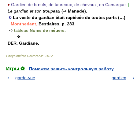
♦
Gardien de bœufs, de taureaux, de chevaux, en Camargue.
||
Le gardian et son troupeau
(
⇒
Manade).
0
La veste du gardian était rapiécée de toutes parts (…)
Montherlant,
Bestiaires, p. 283.
➪
tableau
Noms de métiers.
❖
DÉR.
Gardiane.
Encyclopédie Universelle
.
2012
.
Игры ⚽
Поможем решить контрольную работу
garde-vue
gardien